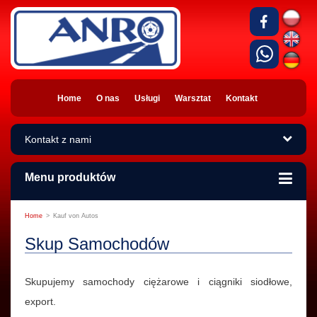
Home
O nas
Usługi
Warsztat
Kontakt
Kontakt z nami
Menu produktów
Home
>
Kauf von Autos
Skup Samochodów
Skupujemy samochody ciężarowe i ciągniki siodłowe,
export.