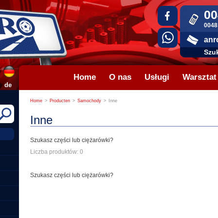
00
0048
anr
Szuk
Home
O nas
Usługi
Warsztat
de
Home
>
Producten
>
Samochody
>
Inne
Inne
Szukasz części lub ciężarówki?
Liczba produktów: 0
Szukasz części lub ciężarówki?