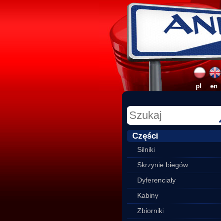
pl
en
Części
Silniki
Skrzynie biegów
Dyferenciały
Kabiny
Zbiorniki