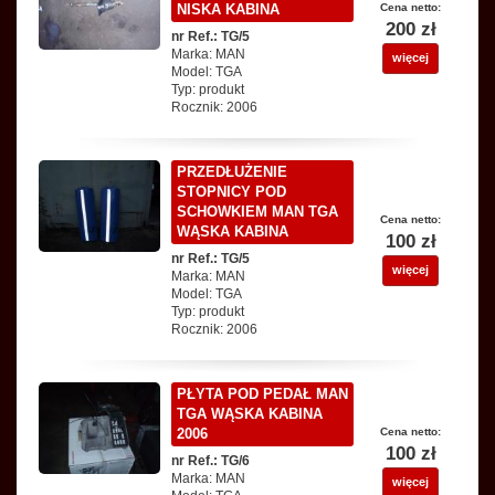
NISKA KABINA
Cena netto:
200 zł
nr Ref.: TG/5
Marka: MAN
więcej
Model: TGA
Typ: produkt
Rocznik: 2006
PRZEDŁUŻENIE
STOPNICY POD
SCHOWKIEM MAN TGA
Cena netto:
WĄSKA KABINA
100 zł
nr Ref.: TG/5
więcej
Marka: MAN
Model: TGA
Typ: produkt
Rocznik: 2006
PŁYTA POD PEDAŁ MAN
TGA WĄSKA KABINA
2006
Cena netto:
100 zł
nr Ref.: TG/6
Marka: MAN
więcej