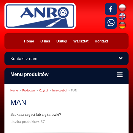
Home
O nas
Usługi
Warsztat
Kontakt
Kontakt z nami
Menu produktów
Home
>
Producten
>
Części
>
Inne części
>
MAN
MAN
Szukasz części lub ciężarówki?
Liczba produktów: 37