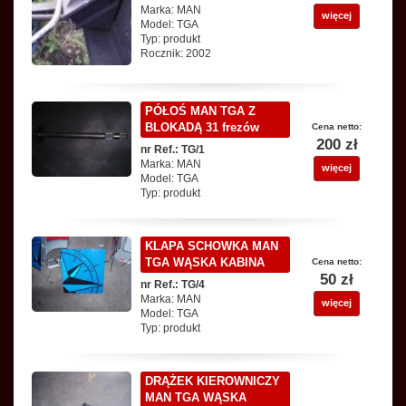
Marka: MAN
więcej
Model: TGA
Typ: produkt
Rocznik: 2002
PÓŁOŚ MAN TGA Z
BLOKADĄ 31 frezów
Cena netto:
200 zł
nr Ref.: TG/1
Marka: MAN
więcej
Model: TGA
Typ: produkt
KLAPA SCHOWKA MAN
TGA WĄSKA KABINA
Cena netto:
50 zł
nr Ref.: TG/4
Marka: MAN
więcej
Model: TGA
Typ: produkt
DRĄŻEK KIEROWNICZY
MAN TGA WĄSKA