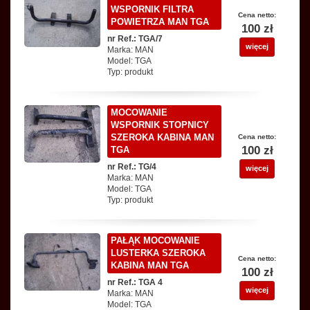
WSPORNIK FILTRA
Cena netto:
POWIETRZA MAN TGA
100 zł
nr Ref.: TGA/7
więcej
Marka: MAN
Model: TGA
Typ: produkt
MOCOWANIE
WSPORNIK STOPNICY
SZEROKA KABINA MAN
Cena netto:
100 zł
TGA
nr Ref.: TG/4
więcej
Marka: MAN
Model: TGA
Typ: produkt
PAŁĄK MOCOWANIE
LUSTERKA SZEROKA
Cena netto:
KABINA MAN TGA
100 zł
nr Ref.: TGA 4
więcej
Marka: MAN
Model: TGA