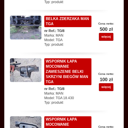
Typ: produkt
BELKA ZDERZAKA MAN
TGA
Cena netto:
500 zł
nr Ref.: TG/8
Marka: MAN
więcej
Model: TGA
Typ: produkt
WSPORNIK ŁAPA
MOCOWANIE
ZAWIESZENIE BELKI
Cena netto:
SKRZYNI BIEGÓW MAN
100 zł
TGA
więcej
nr Ref.: TG/8
Marka: MAN
Model: TGA 18.430
Typ: produkt
WSPORNIK ŁAPA
MOCOWANIE
Cena netto: