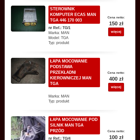
STEROWNIK
KOMPUTER ECAS MAN
Cena netto:
TGA 446 170 003
150 zł
nr Ref.: TG/1
więcej
Marka: MAN
Model: TGA
Typ: produkt
ŁAPA MOCOWANIE
PODSTAWA
PRZEKŁADNI
Cena netto:
KIEROWNICZEJ MAN
400 zł
TGA
więcej
Marka: MAN
Typ: produkt
ŁAPA MOCOWANIE POD
SILNIK MAN TGA
PRZÓD
Cena netto:
100 zł
nr Ref.: TG/4