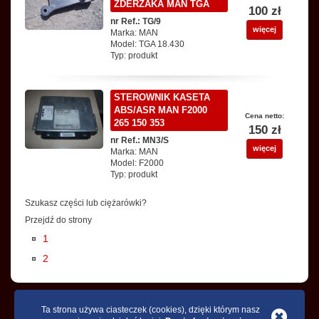
ZDERZAKA MAN TGA
100 zł
nr Ref.: TG/9
więcej
Marka: MAN
Model: TGA 18.430
Typ: produkt
STEROWNIK KASETA
ABS/ASR MAN F2000
Cena netto:
265 150 353
150 zł
nr Ref.: MN3/S
więcej
Marka: MAN
Model: F2000
Typ: produkt
Szukasz części lub ciężarówki?
Przejdź do strony
1
2
Home
O nas
Usługi
Warsztat
Kontakt
Skup Samochodów
Ta strona używa ciasteczek (cookies), dzięki którym nasz