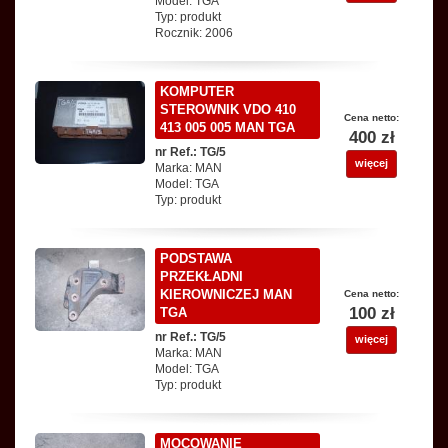
Model: TGA
Typ: produkt
Rocznik: 2006
KOMPUTER
STEROWNIK VDO 410
Cena netto:
413 005 005 MAN TGA
400 zł
nr Ref.: TG/5
więcej
Marka: MAN
Model: TGA
Typ: produkt
PODSTAWA
PRZEKŁADNI
KIEROWNICZEJ MAN
Cena netto:
100 zł
TGA
nr Ref.: TG/5
więcej
Marka: MAN
Model: TGA
Typ: produkt
MOCOWANIE