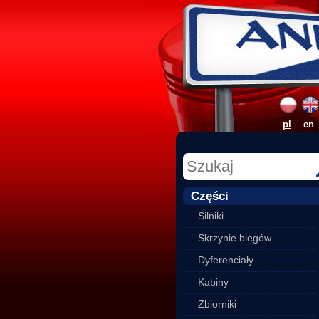
pl
en
Części
Silniki
Skrzynie biegów
Dyferenciały
Kabiny
Zbiorniki