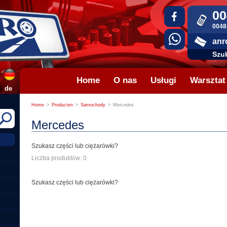
00
0048
anr
Szuk
Home
O nas
Usługi
Warsztat
de
Home
>
Producten
>
Samochody
>
Mercedes
Mercedes
Szukasz części lub ciężarówki?
Liczba produktów: 0
Szukasz części lub ciężarówki?