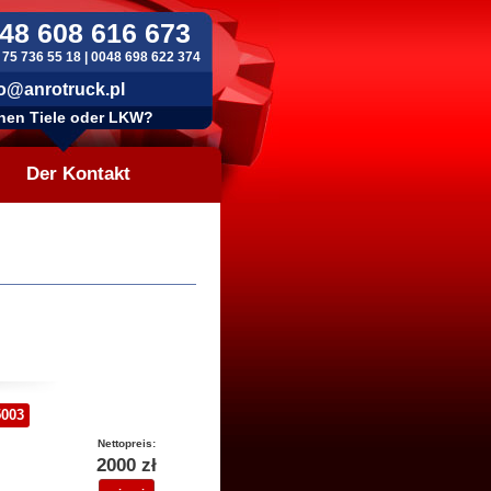
48 608 616 673
 75 736 55 18 | 0048 698 622 374
o@anrotruck.pl
hen Tiele oder LKW?
Der Kontakt
003
Nettopreis:
2000 zł