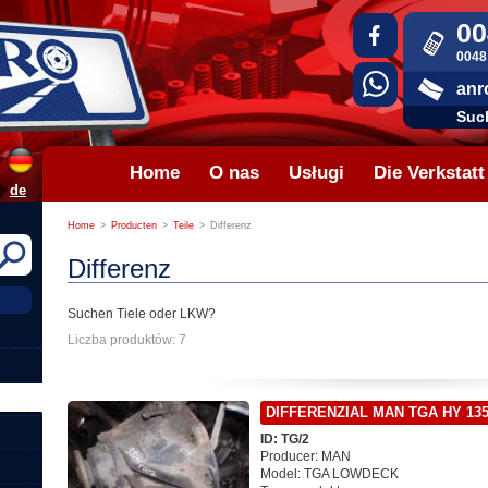
00
0048
anr
Suc
Home
O nas
Usługi
Die Verkstatt
de
Home
>
Producten
>
Teile
>
Differenz
Differenz
Suchen Tiele oder LKW?
Liczba produktów: 7
DIFFERENZIAL MAN TGA HY 135
ID: TG/2
Producer: MAN
Model: TGA LOWDECK