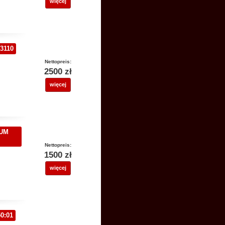
więcej
3110
Nettopreis:
2500 zł
więcej
NUM
Nettopreis:
1500 zł
więcej
0:01