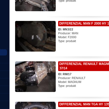
Type: produkt
DIFFERENZIAL MAN F 2000 HY 1
ID: MN3/22
Producer: MAN
Model: F2000
Type: produkt
DIFFERENZIAL RENAULT MAG
37/14
ID: RM/17
Producer: RENAULT
Model: MAGNUM
Type: produkt
DIFFERENZIAL MAN TGA HY 135